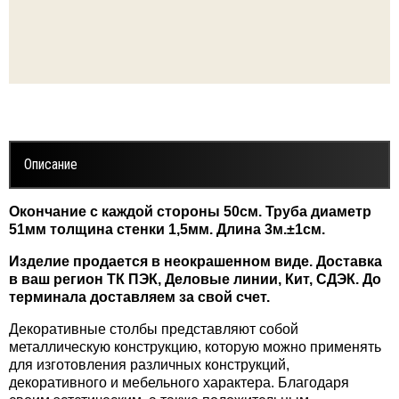
Декор
коративные трубы диаметр 51мм
Декор
оративные трубы диаметр 51мм /1
Декор
оративные трубы диаметр 51мм /2
Описание
Декор
оративные трубы диаметр 51мм /3
Окончание с каждой стороны 50см. Труба диаметр
Декор
коративные трубы диаметр 60мм
51мм толщина стенки 1,5мм. Длина 3м.±1см.
Декор
оративные трубы диаметр 60мм /3
Изделие продается в неокрашенном виде. Доставка
в ваш регион ТК ПЭК, Деловые линии, Кит, СДЭК. До
терминала доставляем за свой счет.
Декор
коративные трубы диаметр 76мм
Декоративные столбы представляют собой
металлическую конструкцию, которую можно применять
Декор
коративные трубы диаметр 76/1мм
для изготовления различных конструкций,
декоративного и мебельного характера. Благодаря
Декор
коративные трубы диаметр 89мм