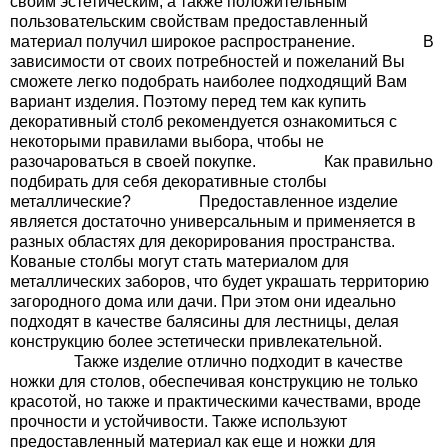
своим эстетическим, а также положительным
пользовательским свойствам предоставленный
материал получил широкое распространение. В
Декор
оративные трубы длиной 3 метра
зависимости от своих потребностей и пожеланий Вы
сможете легко подобрать наиболее подходящий Вам
оративные трубы длиной 1.5 метра
вариант изделия. Поэтому перед тем как купить
декоративный столб рекомендуется ознакомиться с
некоторыми правилами выбора, чтобы не
разочароваться в своей покупке. Как правильно
подбирать для себя декоративные столбы
металлические? Предоставленное изделие
является достаточно универсальным и применяется в
разных областях для декорирования пространства.
Кованые столбы могут стать материалом для
металлических заборов, что будет украшать территорию
загородного дома или дачи. При этом они идеально
подходят в качестве балясины для лестницы, делая
конструкцию более эстетически привлекательной.
Также изделие отлично подходит в качестве
ножки для столов, обеспечивая конструкцию не только
красотой, но также и практическими качествами, вроде
прочности и устойчивости. Также используют
предоставленный материал как еще и ножки для