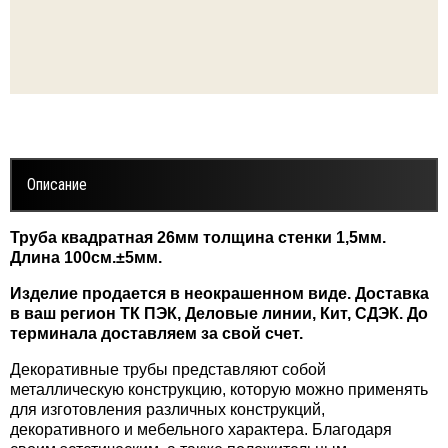
Декор
коративные трубы диаметр 51мм
Декор
оративные трубы диаметр 51мм /1
Декор
оративные трубы диаметр 51мм /2
Описание
Декор
оративные трубы диаметр 51мм /3
Труба квадратная 26мм толщина стенки 1,5мм.
Декор
коративные трубы диаметр 60мм
Длина 100см.±5мм.
Декор
оративные трубы диаметр 60мм /3
Изделие продается в неокрашенном виде. Доставка
в ваш регион ТК ПЭК, Деловые линии, Кит, СДЭК. До
терминала доставляем за свой счет.
Декор
коративные трубы диаметр 76мм
Декоративные трубы представляют собой
металлическую конструкцию, которую можно применять
Декор
коративные трубы диаметр 76/1мм
для изготовления различных конструкций,
декоративного и мебельного характера. Благодаря
Декор
коративные трубы диаметр 89мм