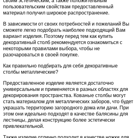
своим эстетическим, а также положительным
пользовательским свойствам предоставленный
материал получил широкое распространение.
Декор
оративные трубы длиной 3 метра
В зависимости от своих потребностей и пожеланий Вы
оративные трубы длиной 1.5 метра
сможете легко подобрать наиболее подходящий Вам
вариант изделия. Поэтому перед тем как купить
декоративный столб рекомендуется ознакомиться с
некоторыми правилами выбора, чтобы не
разочароваться в своей покупке.
Как правильно подбирать для себя декоративные
столбы металлические?
Предоставленное изделие является достаточно
универсальным и применяется в разных областях для
декорирования пространства. Кованые столбы могут
стать материалом для металлических заборов, что будет
украшать территорию загородного дома или дачи. При
этом они идеально подходят в качестве балясины для
лестницы, делая конструкцию более эстетически
привлекательной.
Также изделие отлично подходит в качестве ножки для